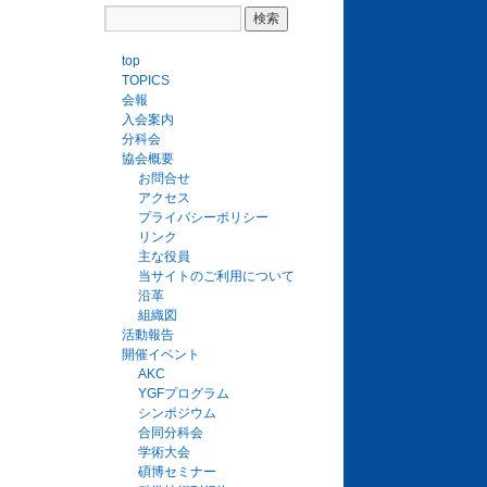
top
TOPICS
会報
入会案内
分科会
協会概要
お問合せ
アクセス
プライバシーポリシー
リンク
主な役員
当サイトのご利用について
沿革
組織図
活動報告
開催イベント
AKC
YGFプログラム
シンポジウム
合同分科会
学術大会
碩博セミナー