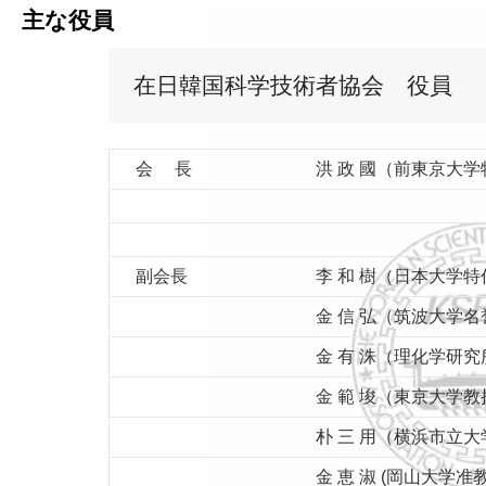
主な役員
在日韓国科学技術者協会　役員
会 長
洪 政 國（前東京大
副会長
李 和 樹（日本大学
金 信 弘（筑波大学
金 有 洙（理化学研
金 範 埈（東京大学教
朴 三 用（横浜市立大
金 恵 淑 (岡山大学准