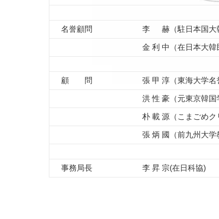
名誉顧問
李 赫（駐日本国大
金 利 中（在日本大
顧 問
張 甲 淳（東海大学
洪 性 豪（元東京韓
朴 載 源（こまごめ
張 炳 國（前九州大
事務局長
李 昇 宗(在日科協)