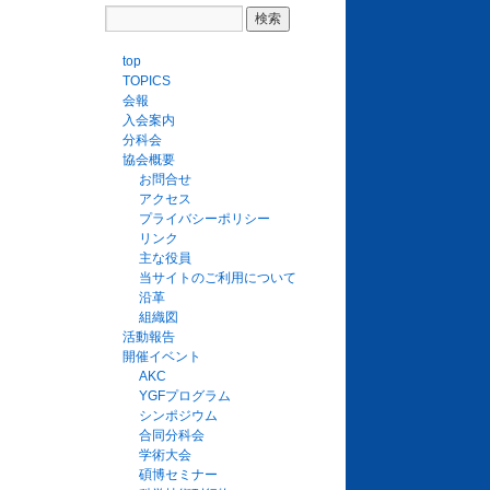
top
TOPICS
会報
入会案内
分科会
協会概要
お問合せ
アクセス
プライバシーポリシー
リンク
主な役員
当サイトのご利用について
沿革
組織図
活動報告
開催イベント
AKC
YGFプログラム
シンポジウム
合同分科会
学術大会
碩博セミナー