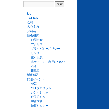
top
TOPICS
会報
入会案内
分科会
協会概要
お問合せ
アクセス
プライバシーポリシー
リンク
主な役員
当サイトのご利用について
沿革
組織図
活動報告
開催イベント
AKC
YGFプログラム
シンポジウム
合同分科会
学術大会
碩博セミナー